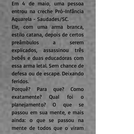
Em 4 de maio, uma pessoa
entrou na creche Pró-Infância
Aquarela - Saudades/SC.
Ele, com uma arma branca,
estilo catana, depois de certos
preâmbulos a serem
explicados, assassinou três
bebês e duas educadoras com
essa arma letal. Sem chance de
defesa ou de escape. Deixando
feridos.
Porquê? Para que? Como
exatamente? Qual foi o
planejamento? O que se
passou em sua mente, e mais
ainda: o que se passou na
mente de todos que o viram