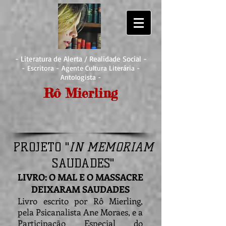
- Literatura de Alerta / Realidade Social -
- Escritora - Agente Cultura Literária -
Antologista -
Rô Mierling
PROJETO "
IN MEMORIAM
SAUDADES"
LIVRO: O MAL E O MASSACRE
DEIXARAM SAUDADES
Livro escrito por Rô Mierling,
pela Psicanalista Ane Moraes, e a
Participação Especial do