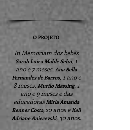
O PROJETO
In Memoriam dos bebês
, 1
Sarah Luiza Mahle Sehn
ano e 7 meses,
Ana Bella
, 1 ano e
Fernandes de Barros
8 meses,
, 1
Murilo Massing
ano e 9 meses e das
educadoras
Mirla Amanda
20 anos e
Renner Costa,
Keli
, 30 anos.
Adriane Aniecevski