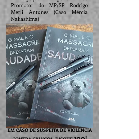
Promotor do MP/SP Rodrigo
Merli Antunes (Caso Mércia
Nakashima)
EM CASO DE SUSPEITA DE VIOLÊNCIA
100!