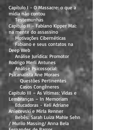
Capítulo I - O Massacre: o que a
mídia não contou
Testemunhas
Capitulo II – Fabiano Kipper Mai:
na mente do assassino
Motivações Cibernéticas
Fabiano e seus contatos na
Deep Web
Análise Jurídica: Promotor
Rodrigo Merli Antunes
Análise Psicossocial:
Psicanalista Ane Moraes
Questões Pertinentes
Casos Congêneres
Capítulo III – As Vítimas: Vidas e
Lembranças – In Memoriam
Educadoras - Keli Adriane
Aniecevski e Mirla Renner
Bebês: Sarah Luiza Mahle Sehn
/ Murilo Massing/ Anna Bela
Fernandes de Barros