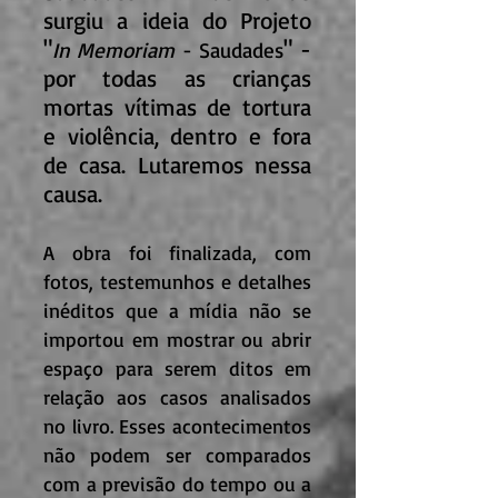
surgiu a ideia do Projeto
"
" -
In Memoriam
- Saudades
por todas as crianças
mortas vítimas de tortura
e violência, dentro e fora
de casa. Lutaremos nessa
causa.
A obra foi finalizada, com
fotos, testemunhos e detalhes
inéditos que a mídia não se
importou em mostrar ou abrir
espaço para serem ditos em
relação aos casos analisados
no livro. Esses acontecimentos
não podem ser comparados
com a previsão do tempo ou a