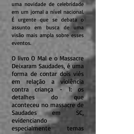
uma novidade de celebridade
em um jornal a nível nacional.
É urgente que se debata o
assunto em busca de uma
visão mais ampla sobre esses
eventos.
O livro O Mal e o Massacre
Deixaram Saudades, é uma
forma de contar dois viés
em relação a violência
contra criança - 1: os
detalhes do que
aconteceu no massacre de
Saudades em SC,
evidenciando
especialmente temas