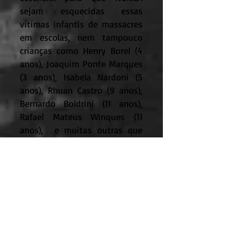
sejam esquecidas essas
vítimas infantis de massacres
em escolas, nem tampouco
crianças como Henry Borel (4
anos), Joaquim Ponte Marques
(3 anos), Isabela Nardoni (5
anos), Rhuan Castro (9 anos),
Bernardo Boldrini (11 anos),
Rafael Mateus Winques (11
anos), e muitas outras que
precisavam ser protegidas
DENTRO de casa e mesmo
assim foram assassinadas por
quem as devia defender e
resguardar.
Mencionamos isso, porque o