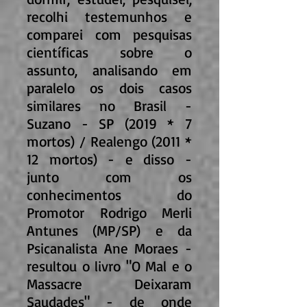
recolhi testemunhos e
comparei com pesquisas
científicas sobre o
assunto, analisando em
paralelo os dois casos
similares no Brasil -
Suzano - SP (2019 * 7
mortos) / Realengo (2011 *
12 mortos) - e disso -
junto com os
conhecimentos do
Promotor Rodrigo Merli
Antunes (MP/SP) e da
Psicanalista Ane Moraes -
resultou o livro "O Mal e o
Massacre Deixaram
Saudades" - de onde