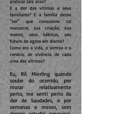
praticar tais atos?
E a dor das vítimas e seus
familiares? E a família desse
"ser" que consumou tal
massacre, sua criação, sua
mente, seus hábitos, seu
futuro de agora em diante?
Como era a vida, o sorriso e o
cenário de vivência de cada
uma das vítimas?
Eu, Rô Mierling quando
soube do ocorrido, por
morar relativamente
perto, me senti perto da
dor de Saudades, e por
semanas e meses, sem
dormir, estudei, pesquisei,