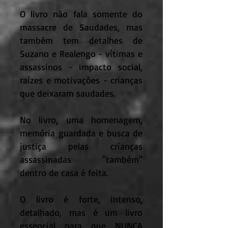
O livro não fala somente do
massacre de Saudades, mas
também tem detalhes de
Suzano e Realengo - vítimas e
assassinos - impacto social,
raízes e motivações - crianças
que deixaram saudades.
No livro, uma homenagem,
memória guardada e busca de
justiça pelas crianças
assassinadas "também"
dentro de casa é feita.
O livro é forte, intenso,
detalhado, mas é um livro
essencial para que NUNCA