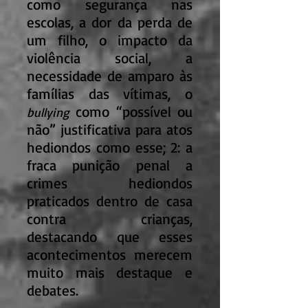
como segurança nas
escolas, a dor da perda de
um filho, o impacto da
violência social, a
necessidade de amparo às
famílias das vítimas, o
como “possível ou
bullying
não” justificativa para atos
hediondos como esse; 2: a
fraca punição penal a
crimes hediondos
praticados dentro de casa
contra crianças,
destacando que esses
acontecimentos merecem
muito mais destaque e
debates.